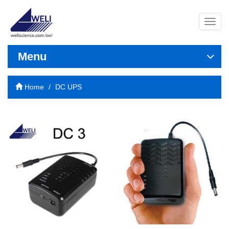
導
覽
列
開
Menu
關
Home
DC UPS