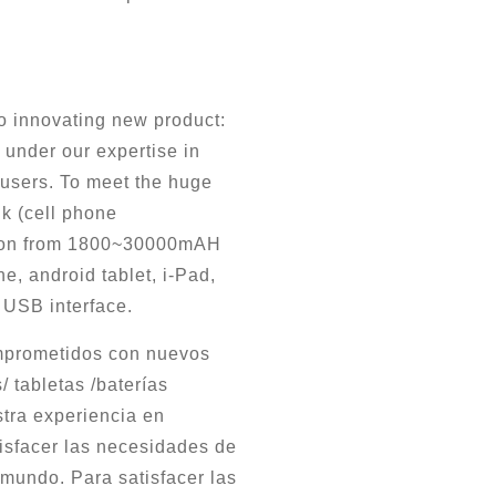
o innovating new product:
 under our expertise in
users. To meet the huge
 (cell phone
ution from 1800~30000mAH
e, android tablet, i-Pad,
 USB interface.
mprometidos con nuevos
 tabletas /baterías
stra experiencia en
isfacer las necesidades de
 mundo. Para satisfacer las