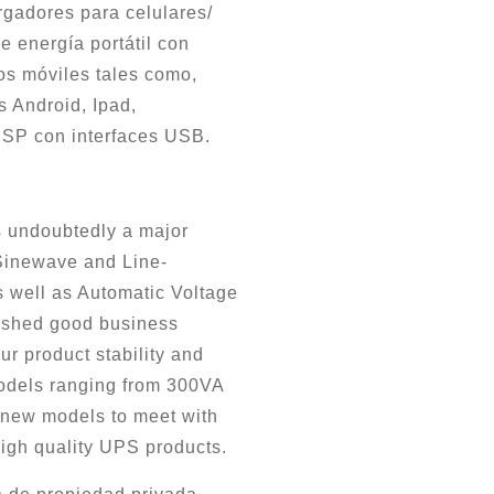
gadores para celulares/
e energía portátil con
s móviles tales como,
s Android, Ipad,
PSP con interfaces USB.
s undoubtedly a major
 Sinewave and Line-
s well as Automatic Voltage
ished good business
r product stability and
odels ranging from 300VA
 new models to meet with
high quality UPS products.