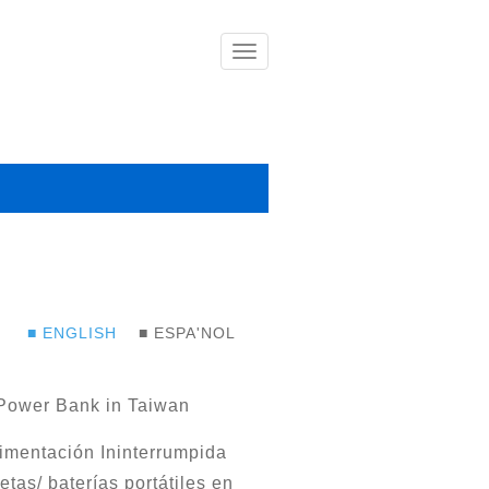
導
覽
列
開
關
■ ENGLISH
■ ESPA'NOL
 Power Bank in Taiwan
limentación Ininterrumpida
tas/ baterías portátiles en