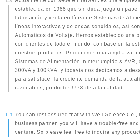
Actualmente con sede en Taiwán, es una empresa
establecida en 1988 que sin duda juega un papel 
fabricación y venta en línea de Sistemas de Alim
líneas interactivas y de ondas senoidales, así c
Automáticos de Voltaje. Hemos establecido una b
con clientes de todo el mundo, con base en la est
nuestros productos. Producimos una amplia vari
Sistemas de Alimentación Ininterrumpida & AVR, 
300VA y 100KVA, y todavía nos dedicamos a desa
para satisfacer la creciente demanda de la actual
razonables, productos UPS de alta calidad.
You can rest assured that with Weli Science Co., L
business partner, you will have a trouble-free an
venture. So please feel free to inquire any produ