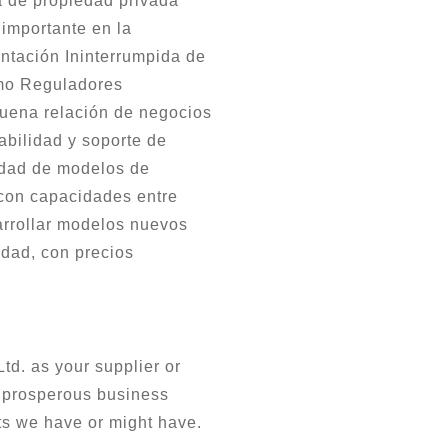
 de propiedad privada
importante en la
entación Ininterrumpida de
omo Reguladores
uena relación de negocios
abilidad y soporte de
edad de modelos de
con capacidades entre
rrollar modelos nuevos
idad, con precios
td. as your supplier or
d prosperous business
cts we have or might have.